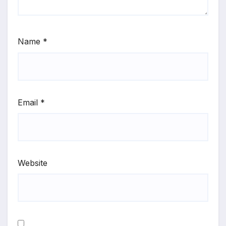
Name
*
Email
*
Website