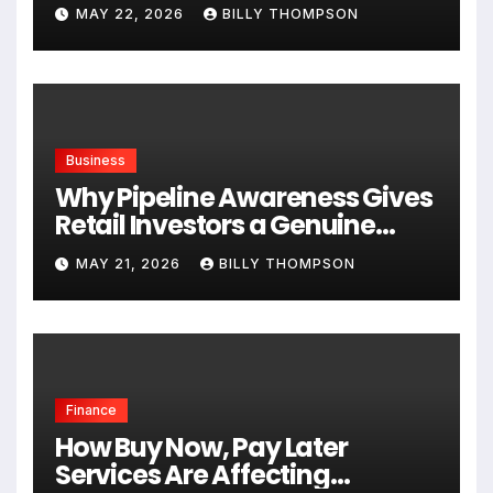
MAY 22, 2026
BILLY THOMPSON
Business
Why Pipeline Awareness Gives
Retail Investors a Genuine
Information Edge
MAY 21, 2026
BILLY THOMPSON
Finance
How Buy Now, Pay Later
Services Are Affecting