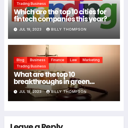
Trading Business
Which are the top 10 cities for
fintech companies this year?
JUL 19, 2023
BILLY THOMPSON
Blog
Business
Finance
Law
Marketing
Trading Business
What are the top 10
breakthroughs in green
finance this year?
JUL 19, 2023
BILLY THOMPSON
Leave a Reply