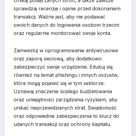
Unikaj podejrzanych stron, a także zawsze
sprawdzaj recenzje i opinie przed dokonaniem
transakcji. Ważne jest, aby nie podawać
swoich danych do logowania osobom trzecim
oraz regularnie monitorować swoje konta.
Zainwestuj w oprogramowanie antywirusowe
oraz zaporę sieciową, aby dodatkowo
zabezpieczyć swoje urządzenie. Edukuj się
również na temat phishingu i innych oszustw,
które mogą pojawić się w tym sektorze.
Uznawaj znaczenie ścisłego budżetowania
oraz umiejętności zarządzania ryzykiem, aby
unikać nieprzewidzianych strat. Świadomość
oraz odpowiednie zabezpieczenia to klucz do
udanych transakcji oraz ochrony kapitału.