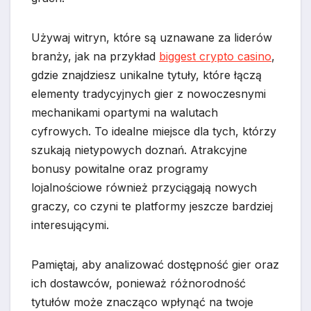
Używaj witryn, które są uznawane za liderów
branży, jak na przykład
biggest crypto casino
,
gdzie znajdziesz unikalne tytuły, które łączą
elementy tradycyjnych gier z nowoczesnymi
mechanikami opartymi na walutach
cyfrowych. To idealne miejsce dla tych, którzy
szukają nietypowych doznań. Atrakcyjne
bonusy powitalne oraz programy
lojalnościowe również przyciągają nowych
graczy, co czyni te platformy jeszcze bardziej
interesującymi.
Pamiętaj, aby analizować dostępność gier oraz
ich dostawców, ponieważ różnorodność
tytułów może znacząco wpłynąć na twoje