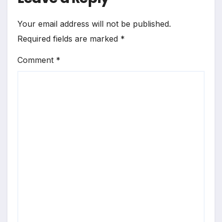
Your email address will not be published.
Required fields are marked
*
Comment
*